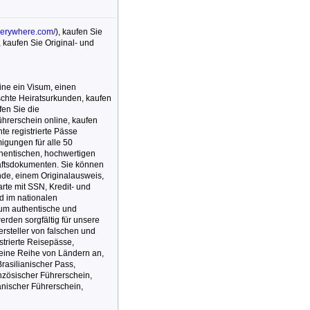
verywhere.com/
), kaufen Sie
 kaufen Sie Original- und
line ein Visum, einen
schte Heiratsurkunden, kaufen
fen Sie die
ührerschein online, kaufen
te registrierte Pässe
igungen für alle 50
thentischen, hochwertigen
haftsdokumenten. Sie können
nde, einem Originalausweis,
rte mit SSN, Kredit- und
d im nationalen
 um authentische und
rden sorgfältig für unsere
Hersteller von falschen und
strierte Reisepässe,
r eine Reihe von Ländern an,
Brasilianischer Pass,
anzösischer Führerschein,
anischer Führerschein,