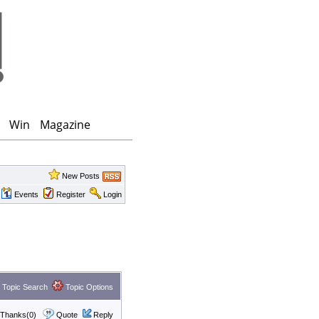
Win
Magazine
New Posts
Events
Register
Login
Topic Search
Topic Options
Thanks(0)
Quote
Reply