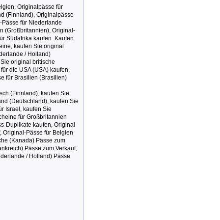
lgien, Originalpässe für
nd (Finnland), Originalpässe
l-Pässe für Niederlande
n (Großbritannien), Original-
für Südafrika kaufen. Kaufen
ine, kaufen Sie original
derlande / Holland)
ie original britische
 für die USA (USA) kaufen,
 für Brasilien (Brasilien)
sch (Finnland), kaufen Sie
and (Deutschland), kaufen Sie
r Israel, kaufen Sie
cheine für Großbritannien
-Duplikate kaufen, Original-
 Original-Pässe für Belgien
dische (Kanada) Pässe zum
rankreich) Pässe zum Verkauf,
ederlande / Holland) Pässe