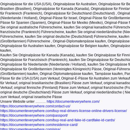
Originalpässe für die USA (USA), Originalpässe für Australien, Originalpässe für Be
Brasilien (Brasilien), Originalpässe für Kanada (Kanada), Originalpässe für Finnla
für Frankreich (Frankreich), Originalpässe für Deutschland (Deutschland) , Origina
(Niederlande / Holland), Original-Pässe für Israel, Original-Pässe für Großbritannie
Pässe für Spanien (Spanien), Original-Pässe für Mexiko (Mexiko), Original-Pässe 
Sie original australische Führerscheine, kaufen Sie original kanadische Führersche
französische (Frankreich) Führerscheine, kaufen Sie original niederländische (Nie
Führerscheine, kaufen Sie original deutsche (Deutschland) Führerscheine, kaufen S
(Großbritannien) Führerscheine , Original-Diplomatenpässe kaufen, Originalpässe
Originalpässe für Australien kaufen, Originalpässe für Belgien kaufen, Originalpässe
kaufen,
Kaufen Sie Originalpässe für Kanada (Kanada), kaufen Sie Originalpässe für Finni
Originalpässe für Französisch (Frankreich), kaufen Sie Originalpässe für Deutschl
Originalpässe für Niederlande (Niederlande / Holland), kaufen Sie Originalpässe fü
Originalpässe für Großbritannien (Vereinigtes Königreich) Pässe, Original-Führers
(Großbritannien) kaufen, Original-Diplomatenpässe kaufen, Tarnpässe kaufen, Pass
Pässe für die USA (USA) zum Verkauf, Original-E-Pässe für Australien zum Verkauf,
für Verkauf, original brasilianische (Brasilien) Pässe zum Verkauf, original kana
Verkauf, original finnische (Finnland) Pässe zum Verkauf, original französische (F
original deutsche (Deutschland) Pässe zum Verkauf, original niederländische ( Ni
zum Verkauf, original israelische Pässe
Unsere Website unter ………
https://documenteverywhere.com/
https://documenteverywhere.com/contact-us/
https://documenteverywhere.com/buy-real-drivers-license-online-drivers-license/
https://documenteverywhere.com/passport/
https://documenteverywhere.com/buy-real-and-fake-id-cardfake-id-cards/
https://documenteverywhere.com/residence-card/
https://documenteverywhere.com/visa/