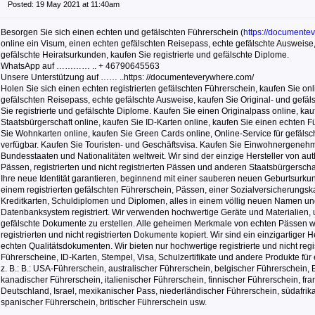
Posted: 19 May 2021 at 11:40am
Besorgen Sie sich einen echten und gefälschten Führerschein (
https://documente
online ein Visum, einen echten gefälschten Reisepass, echte gefälschte Ausweise,
gefälschte Heiratsurkunden, kaufen Sie registrierte und gefälschte Diplome.
WhatsApp auf ………… .. + 46790645563
Unsere Unterstützung auf …… ..https: //documenteverywhere.com/
Holen Sie sich einen echten registrierten gefälschten Führerschein, kaufen Sie on
gefälschten Reisepass, echte gefälschte Ausweise, kaufen Sie Original- und gefäl
Sie registrierte und gefälschte Diplome. Kaufen Sie einen Originalpass online, kau
Staatsbürgerschaft online, kaufen Sie ID-Karten online, kaufen Sie einen echten F
Sie Wohnkarten online, kaufen Sie Green Cards online, Online-Service für gefälsch
verfügbar. Kaufen Sie Touristen- und Geschäftsvisa. Kaufen Sie Einwohnergenehm
Bundesstaaten und Nationalitäten weltweit. Wir sind der einzige Hersteller von au
Pässen, registrierten und nicht registrierten Pässen und anderen Staatsbürgersc
Ihre neue Identität garantieren, beginnend mit einer sauberen neuen Geburtsurku
einem registrierten gefälschten Führerschein, Pässen, einer Sozialversicherungska
Kreditkarten, Schuldiplomen und Diplomen, alles in einem völlig neuen Namen un
Datenbanksystem registriert. Wir verwenden hochwertige Geräte und Materialien,
gefälschte Dokumente zu erstellen. Alle geheimen Merkmale von echten Pässen we
registrierten und nicht registrierten Dokumente kopiert. Wir sind ein einzigartiger 
echten Qualitätsdokumenten. Wir bieten nur hochwertige registrierte und nicht regi
Führerscheine, ID-Karten, Stempel, Visa, Schulzertifikate und andere Produkte fü
z. B.: B.: USA-Führerschein, australischer Führerschein, belgischer Führerschein, 
kanadischer Führerschein, italienischer Führerschein, finnischer Führerschein, fr
Deutschland, Israel, mexikanischer Pass, niederländischer Führerschein, südafrik
spanischer Führerschein, britischer Führerschein usw.